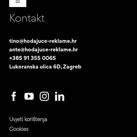
Toggle
Navigation
Kontakt
Naša priča
Promotori
tino@hodajuce-reklame.hr
ante@hodajuce-reklame.hr
Studentski posao
+385 91 355 0065
Lukoranska ulica 6D, Zagreb
Uvjeti korištenja
Cookies