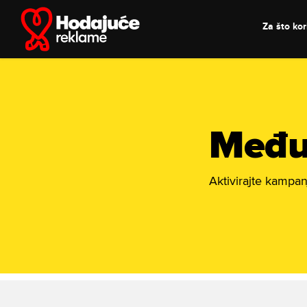
Skip
to
Za što kori
content
Među
Aktivirajte kampan