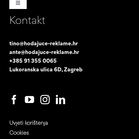
Toggle
Navigation
Kontakt
Naša priča
Promotori
tino@hodajuce-reklame.hr
ante@hodajuce-reklame.hr
Studentski posao
+385 91 355 0065
Lukoranska ulica 6D, Zagreb
Uvjeti korištenja
Cookies