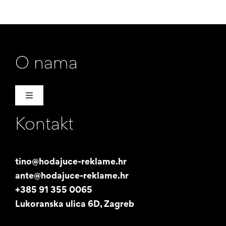
O nama
Toggle
Navigation
Kontakt
Naša priča
Promotori
tino@hodajuce-reklame.hr
ante@hodajuce-reklame.hr
Studentski posao
+385 91 355 0065
Lukoranska ulica 6D, Zagreb