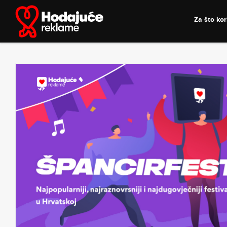
Skip
to
Za što kori
content