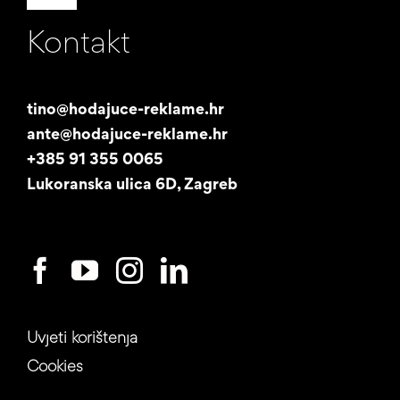
Toggle
Navigation
Kontakt
Naša priča
Promotori
tino@hodajuce-reklame.hr
ante@hodajuce-reklame.hr
Studentski posao
+385 91 355 0065
Lukoranska ulica 6D, Zagreb
Uvjeti korištenja
Cookies