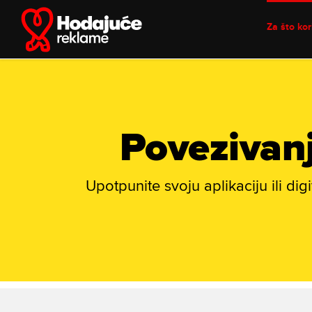
Skip
to
Za što kori
content
Povezivanj
Upotpunite svoju aplikaciju ili d