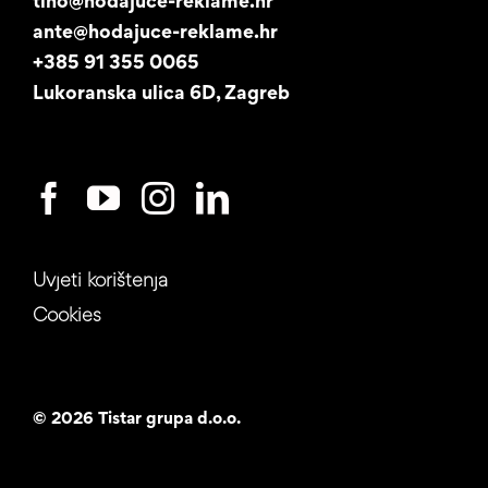
tino@hodajuce-reklame.hr
ante@hodajuce-reklame.hr
Studentski posao
+385 91 355 0065
Lukoranska ulica 6D, Zagreb
Uvjeti korištenja
Cookies
©
2026 Tistar grupa d.o.o.