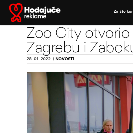
Skip
to
Za što kori
content
Zoo City otvorio
Zagrebu i Zabok
28. 01. 2022.
|
NOVOSTI
View
Larger
Image