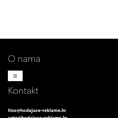
O nama
Toggle
Navigation
Kontakt
Naša priča
Promotori
tino@hodajuce-reklame.hr
ante@hodajuce-reklame.hr