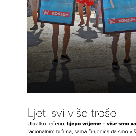
Ljeti svi više troše
Ukratko rečeno,
lijepo vrijeme = više smo va
racionalnim bićima, sama činjenica da smo više