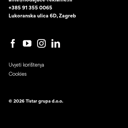
Studentski posao
+385 91 355 0065
Lukoranska ulica 6D, Zagreb
Uvjeti korištenja
Cookies
©
2026 Tistar grupa d.o.o.