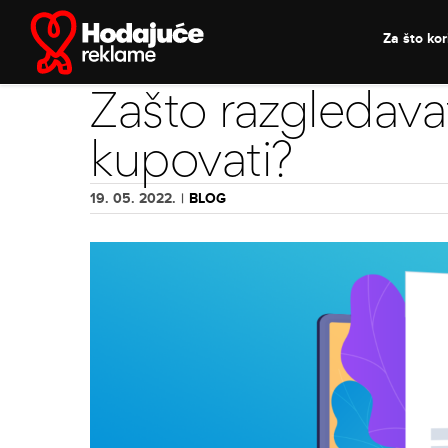
Skip
to
Za što kori
content
Zašto razgledav
kupovati?
19. 05. 2022.
|
BLOG
View
Larger
Image