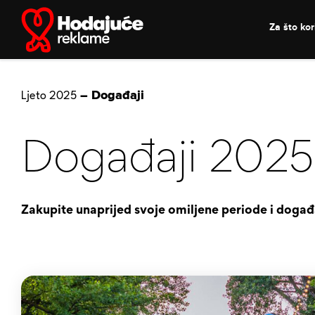
Skip
to
Za što kori
content
– Događaji
Ljeto 2025
Događaji 2025
Zakupite unaprijed svoje omiljene periode i događaj