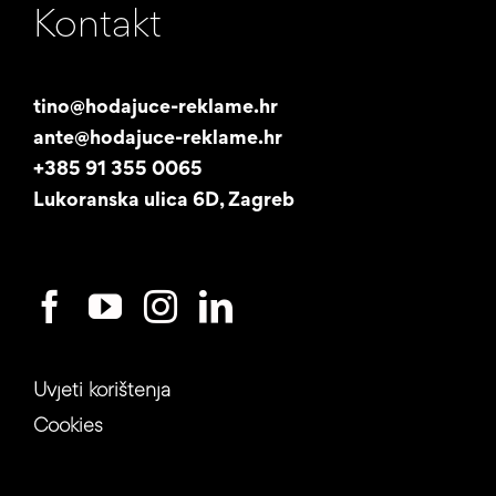
Kontakt
Naša priča
Promotori
tino@hodajuce-reklame.hr
ante@hodajuce-reklame.hr
Studentski posao
+385 91 355 0065
Lukoranska ulica 6D, Zagreb
Uvjeti korištenja
Cookies