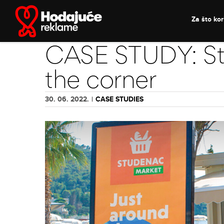
Skip
to
Za što kori
content
CASE STUDY: St
the corner
30. 06. 2022.
|
CASE STUDIES
View
Larger
Image