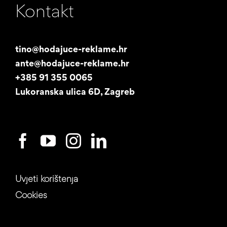
Kontakt
Naša priča
Promotori
tino@hodajuce-reklame.hr
ante@hodajuce-reklame.hr
Studentski posao
+385 91 355 0065
Lukoranska ulica 6D, Zagreb
Uvjeti korištenja
Cookies