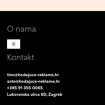
O nama
Toggle
Navigation
Kontakt
Naša priča
Promotori
tino@hodajuce-reklame.hr
ante@hodajuce-reklame.hr
Studentski posao
+385 91 355 0065
Lukoranska ulica 6D, Zagreb