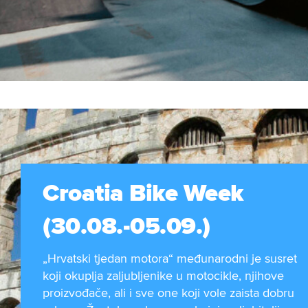
Croatia Bike Week
(30.08.-05.09.)
„Hrvatski tjedan motora“ međunarodni je susret
koji okuplja zaljubljenike u motocikle, njihove
proizvođače, ali i sve one koji vole zaista dobru