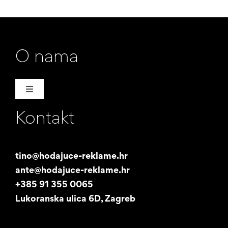
O nama
Toggle
Navigation
Kontakt
Naša priča
Promotori
tino@hodajuce-reklame.hr
ante@hodajuce-reklame.hr
Studentski posao
+385 91 355 0065
Lukoranska ulica 6D, Zagreb