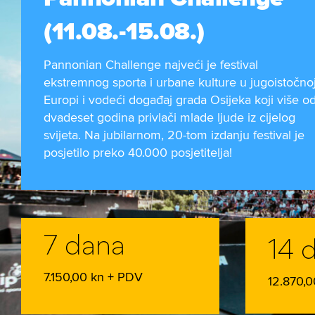
(11.08.-15.08.)
Pannonian Challenge najveći je festival
ekstremnog sporta i urbane kulture u jugoistočno
Europi i vodeći događaj grada Osijeka koji više o
dvadeset godina privlači mlade ljude iz cijelog
svijeta. Na jubilarnom, 20-tom izdanju festival je
posjetilo preko 40.000 posjetitelja!
7 dana
14 
7.150,00 kn + PDV
12.870,