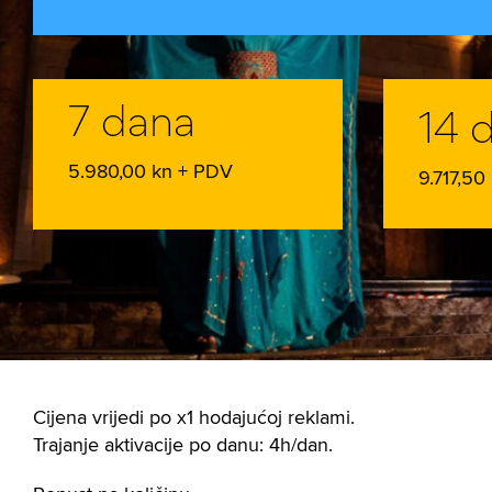
7 dana
14 
5.980,00 kn + PDV
9.717,50
Cijena vrijedi po x1 hodajućoj reklami.
Trajanje aktivacije po danu: 4h/dan.