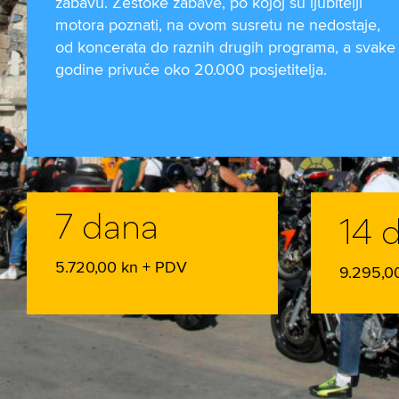
zabavu. Žestoke zabave, po kojoj su ljubitelji
motora poznati, na ovom susretu ne nedostaje,
od koncerata do raznih drugih programa, a svake
godine privuče oko 20.000 posjetitelja.
7 dana
14 
5.720,00 kn + PDV
9.295,0