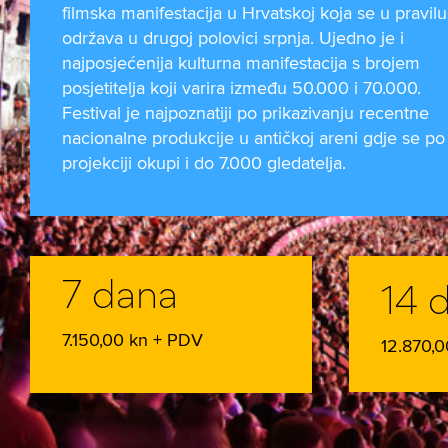
filmska manifestacija u Hrvatskoj koja se u pravilu
održava u drugoj polovici srpnja. Ujedno je i
najposjećenija kulturna manifestacija s brojem
posjetitelja koji varira između 50.000 i 70.000.
Festival je najpoznatiji po prikazivanju recentne
nacionalne produkcije u antičkoj areni gdje se po
projekciji okupi i do 7.000 gledatelja.
7 dana
14 
7.150,00 kn + PDV
12.870,