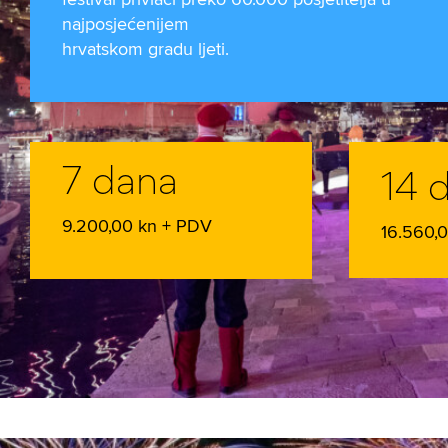
najposjećenijem
hrvatskom gradu ljeti.
7 dana
14 
9.200,00 kn + PDV
16.560,