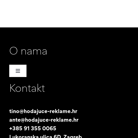
O nama
Toggle
Navigation
Kontakt
Naša priča
Promotori
tino@hodajuce-reklame.hr
ante@hodajuce-reklame.hr
Studentski posao
+385 91 355 0065
Lukoranska ulica 6D, Zagreb