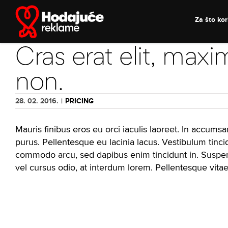
Skip
to
Za što kori
content
Cras erat elit, max
non.
28. 02. 2016.
|
PRICING
Mauris finibus eros eu orci iaculis laoreet. In accumsan 
purus. Pellentesque eu lacinia lacus. Vestibulum tin
commodo arcu, sed dapibus enim tincidunt in. Suspen
vel cursus odio, at interdum lorem. Pellentesque vitae