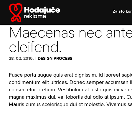
Skip
to
Za što kori
content
Maecenas nec ant
eleifend.
28. 02. 2016.
|
DESIGN PROCESS
Fusce porta augue quis erat dignissim, id laoreet sapie
condimentum elit ultrices. Donec semper accumsan ligu
consectetur pretium. Vestibulum at justo quis ex vene
magna maximus dui, vel lobortis dui odio at ipsum. Cur
Mauris cursus scelerisque dui et molestie. Vivamus sa