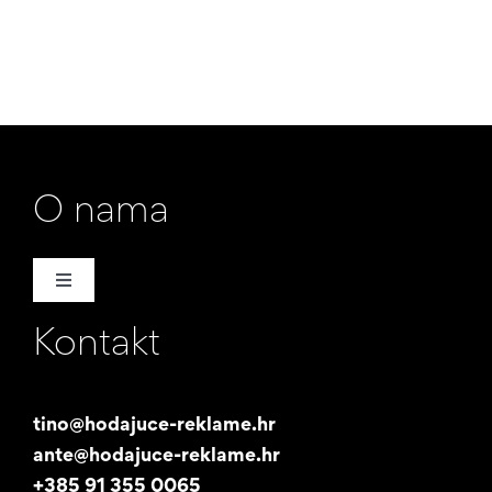
O nama
Toggle
Navigation
Kontakt
Naša priča
Promotori
tino@hodajuce-reklame.hr
ante@hodajuce-reklame.hr
Studentski posao
+385 91 355 0065