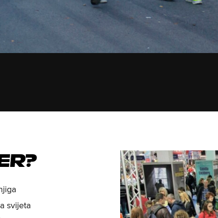
er?
njiga
a svijeta