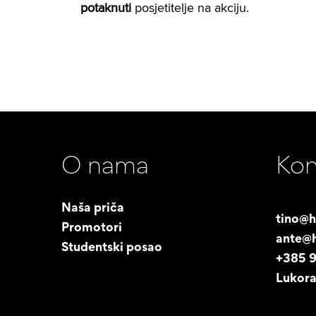
potaknuti
posjetitelje na akciju.
O nama
Kon
Naša priča
tino@h
Promotori
ante@h
Studentski posao
+385 
Lukora