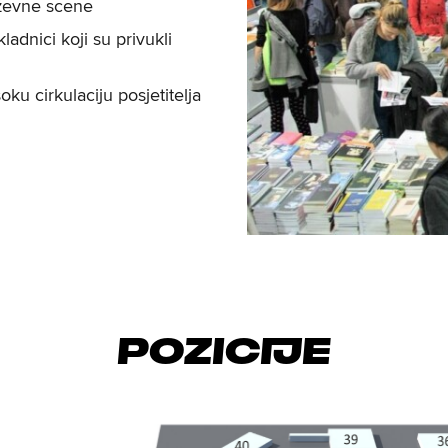
iževne scene
kladnici koji su privukli
ku cirkulaciju posjetitelja
Pozicije