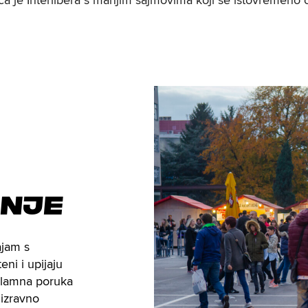
 je Interlibera s manjim sajmovima koji se istovremeno od
pnje
ajam s
ni i upijaju
klamna poruka
 izravno