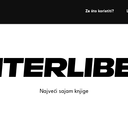
Za što koristiti?
nterlib
Najveći sajam knjige