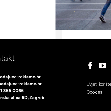
takt
odajuce-reklame.hr
odajuce-reklame.hr
Uvjeti korišt
91 355 0065
Cookies
nska ulica 6D, Zagreb