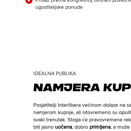
Prolaz prema kongresnoj dvorani poveznica
ugostiteljske ponude
IDEALNA PUBLIKA
Namjera ku
Posjetitelji Interlibera većinom dolaze na s
namjerom kupnje, ali istovremeno su opušte
svaki trenutak. Stoga će pravovremena re
biti jasno
uočena
, dobro
primljena
, a može