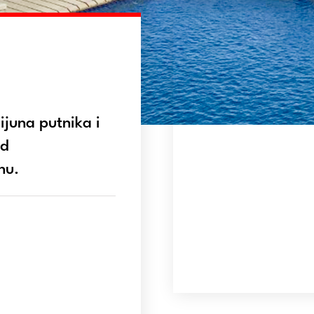
ijuna putnika i
od
nu.