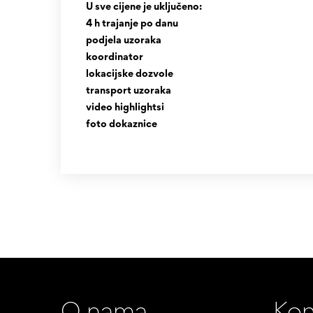
U sve cijene je uključeno:
4 h trajanje po danu
podjela uzoraka
koordinator
lokacijske dozvole
transport uzoraka
video highlightsi
foto dokaznice
O nama
Kon