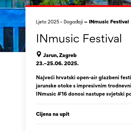
– INmusic Festival
Ljeto 2025
–
Događaji
INmusic Festival
Jarun, Zagreb
23.–25.06. 2025.
Najveći hrvatski open-air glazbeni fest
jarunske otoke s impresivnim trodne
INmusic #16 donosi nastupe svjetski p
Cijena na upit