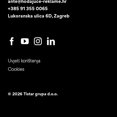
ante@hodajuce-reklame.hr
Studentski posao
+385 91 355 0065
Lukoranska ulica 6D, Zagreb
Uvjeti korištenja
Cookies
©
2026 Tistar grupa d.o.o.