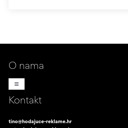
O nama
Toggle
Navigation
Kontakt
Naša priča
Promotori
tino@hodajuce-reklame.hr