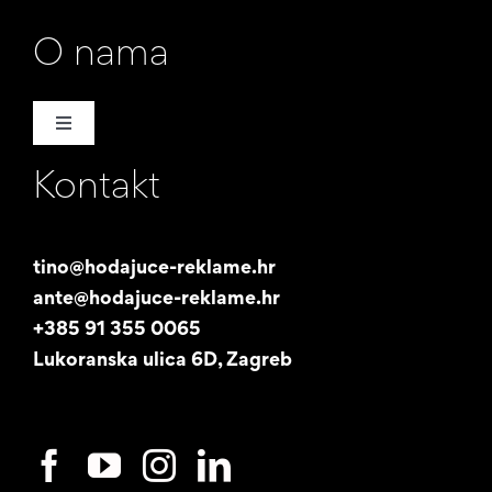
O nama
Toggle
Navigation
Kontakt
Naša priča
Promotori
tino@hodajuce-reklame.hr
ante@hodajuce-reklame.hr
Studentski posao
+385 91 355 0065
Lukoranska ulica 6D, Zagreb