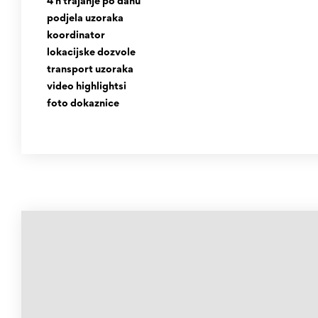
4 h trajanje po danu
podjela uzoraka
koordinator
lokacijske dozvole
transport uzoraka
video highlightsi
foto dokaznice