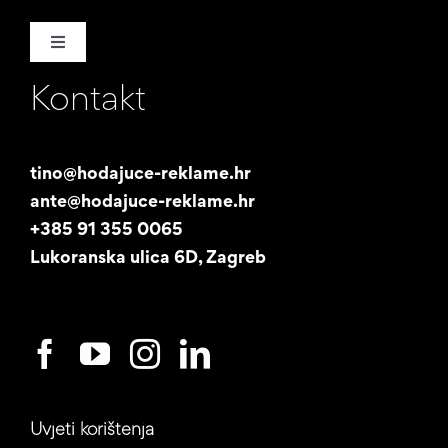
Toggle
Navigation
Kontakt
Naša priča
Promotori
tino@hodajuce-reklame.hr
ante@hodajuce-reklame.hr
Studentski posao
+385 91 355 0065
Lukoranska ulica 6D, Zagreb
Uvjeti korištenja