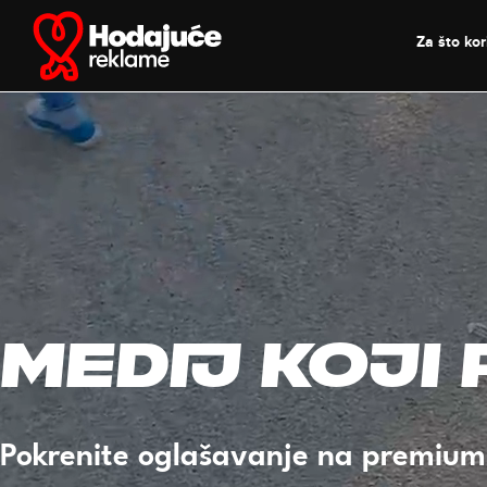
Skip
to
Za što kori
content
Medij koji
Pokrenite oglašavanje na premiu