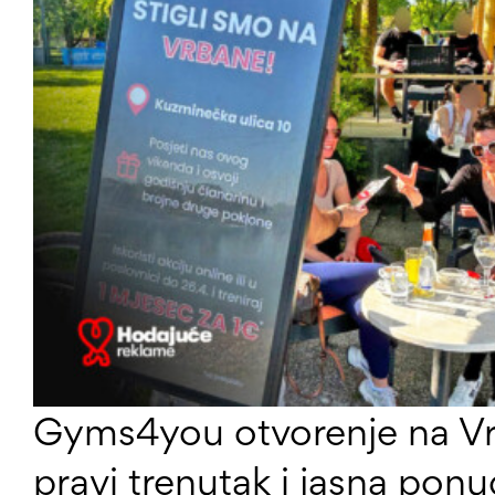
Gyms4you otvorenje na Vrb
pravi trenutak i jasna pon