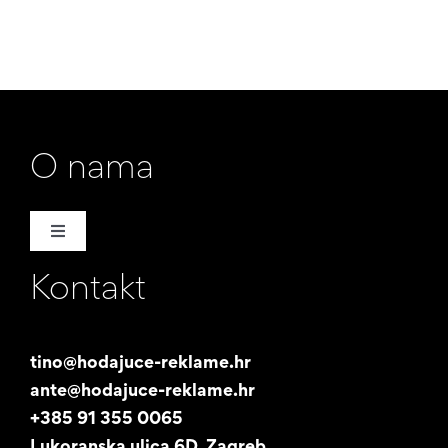
O nama
Toggle
Navigation
Kontakt
Naša priča
Promotori
tino@hodajuce-reklame.hr
ante@hodajuce-reklame.hr
Studentski posao
+385 91 355 0065
Lukoranska ulica 6D, Zagreb