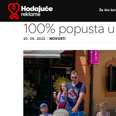
Skip
to
Za što kori
content
100% popusta u
20. 06. 2022.
|
NOVOSTI
View
Larger
Image