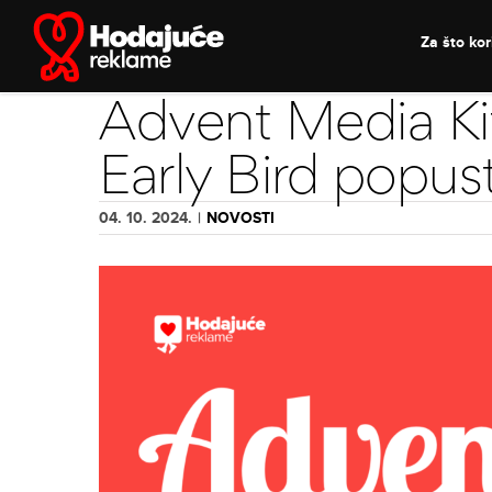
Skip
to
Za što kori
content
Advent Media Kit
Early Bird popus
04. 10. 2024.
|
NOVOSTI
View
Larger
Image