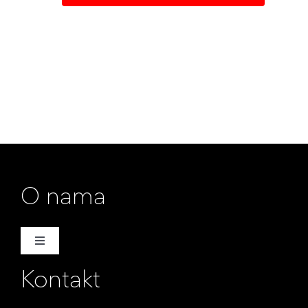
O nama
Toggle
Navigation
Kontakt
Naša priča