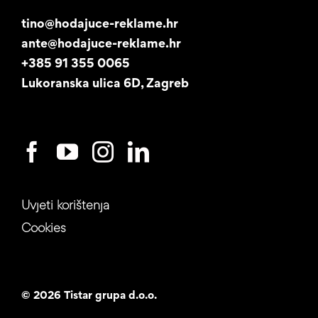
Promotori
tino@hodajuce-reklame.hr
ante@hodajuce-reklame.hr
Studentski posao
+385 91 355 0065
Lukoranska ulica 6D, Zagreb
Uvjeti korištenja
Cookies
©
2026 Tistar grupa d.o.o.