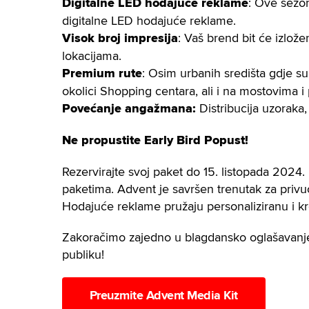
Digitalne LED hodajuće reklame
: Ove sezon
digitalne LED hodajuće reklame.
Visok broj impresija
: Vaš brend bit će izlož
lokacijama.
Premium rute
: Osim urbanih središta gdje 
okolici Shopping centara, ali i na mostovima i
Povećanje angažmana:
Distribucija uzoraka,
Ne propustite Early Bird Popust!
Rezervirajte svoj paket do 15. listopada 2024.
paketima. Advent je savršen trenutak za privu
Hodajuće reklame pružaju personaliziranu i kr
Zakoračimo zajedno u blagdansko oglašavanje
publiku!
Preuzmite Advent Media Kit