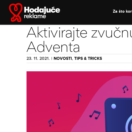
Skip
to
Za što kori
content
Aktivirajte zvu
Adventa
23. 11. 2021.
|
NOVOSTI
,
TIPS & TRICKS
View
Larger
Image