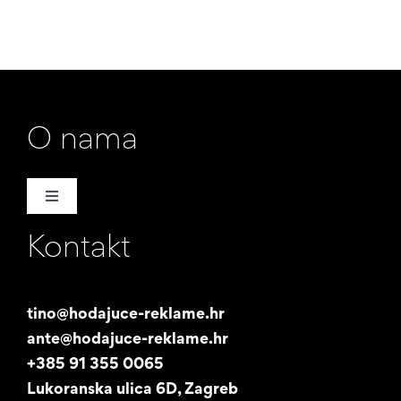
O nama
Toggle
Navigation
Kontakt
Naša priča
Promotori
tino@hodajuce-reklame.hr
ante@hodajuce-reklame.hr
Studentski posao
+385 91 355 0065
Lukoranska ulica 6D, Zagreb