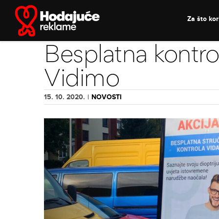
Skip
to
Za što kori
content
Besplatna kontro
Vidimo
15. 10. 2020.
|
NOVOSTI
View
Larger
Image