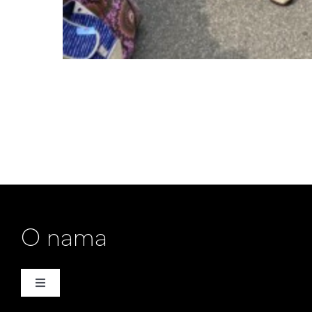
O nama
Toggle
Navigation