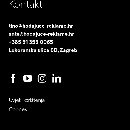
Kontakt
Naša priča
Promotori
tino@hodajuce-reklame.hr
ante@hodajuce-reklame.hr
Studentski posao
+385 91 355 0065
Lukoranska ulica 6D, Zagreb
Uvjeti korištenja
Cookies