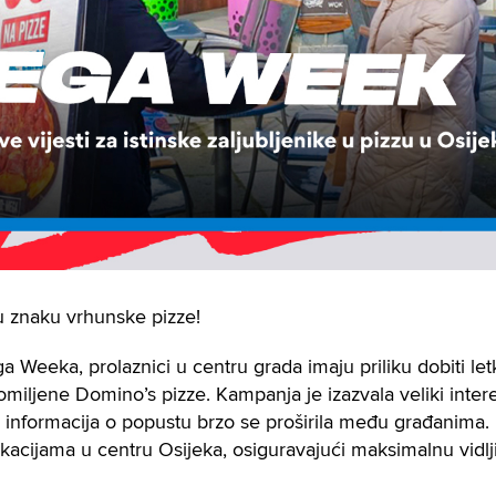
u znaku vrhunske pizze!
Weeka, prolaznici u centru grada imaju priliku dobiti let
ljene Domino’s pizze. Kampanja je izazvala veliki interes
informacija o popustu brzo se proširila među građanima
okacijama u centru Osijeka, osiguravajući maksimalnu vidl