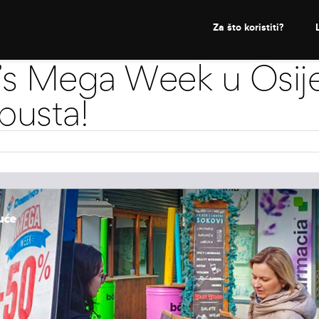
Za što koristiti?
s Mega Week u Osij
usta!