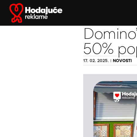
Skip
to
content
Domino’
50% pop
17. 02. 2025.
|
NOVOSTI
View
Larger
Image