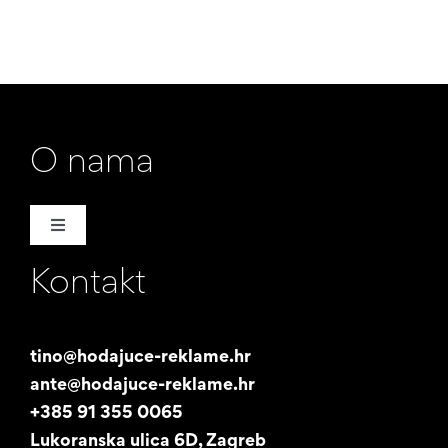
O nama
Toggle
Navigation
Kontakt
Naša priča
Promotori
tino@hodajuce-reklame.hr
ante@hodajuce-reklame.hr
Studentski posao
+385 91 355 0065
Lukoranska ulica 6D, Zagreb