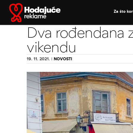
Skip
to
Za što kori
content
Dva rođendana 
vikendu
19. 11. 2021.
|
NOVOSTI
View
Larger
Image