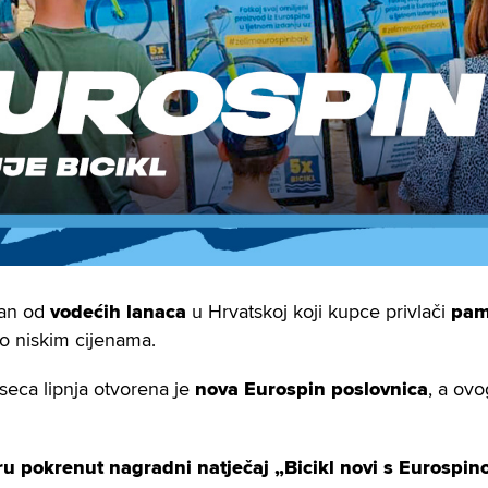
dan od
vodećih lanaca
u Hrvatskoj koji kupce privlači
pam
po niskim cijenama.
eca lipnja otvorena je
nova Eurospin poslovnica
, a ovo
u pokrenut nagradni natječaj „Bicikl novi s Eurospin