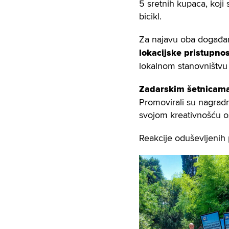
5 sretnih kupaca, koji 
bicikl.
Za najavu oba događa
lokacijske pristupnos
lokalnom stanovništvu i
Zadarskim šetnicam
Promovirali su nagradnu 
svojom kreativnošću o
Reakcije oduševljenih p