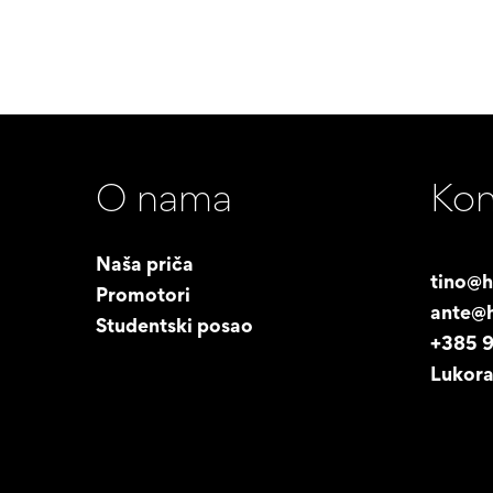
O nama
Kon
Naša priča
tino@h
Promotori
ante@h
Studentski posao
+385 
Lukora
©
2026 Tistar grupa d.o.o.