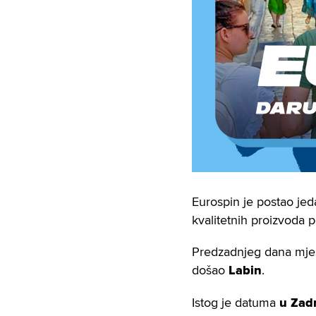
Eurospin je postao je
kvalitetnih proizvoda 
Predzadnjeg dana mjes
došao
Labin
.
Istog je datuma
u Zadr