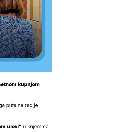
etnom kupnjom
ga puta na red je
om ulovi“
u kojem će