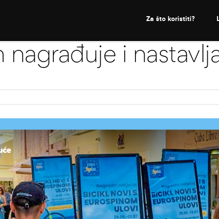
Za što koristiti?
 nagrađuje i nastavlj
m