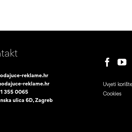
takt
odajuce-reklame.hr
odajuce-reklame.hr
Uvjeti korišt
91 355 0065
Cookies
nska ulica 6D, Zagreb