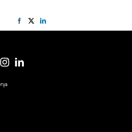
Facebook
X
LinkedIn
enja