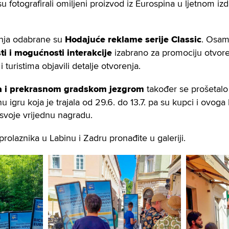
su fotografirali omiljeni proizvod iz Eurospina u ljetnom izd
nja odabrane su
Hodajuće reklame serije Classic
. Osam
ti i mogućnosti interakcije
izabrano za promociju otvore
 turistima objavili detalje otvorenja.
a i prekrasnom gradskom jezgrom
također se prošetalo
igru koja je trajala od 29.6. do 13.7. pa su kupci i ovoga lj
svoje vrijednu nagradu.
rolaznika u Labinu i Zadru pronađite u galeriji.