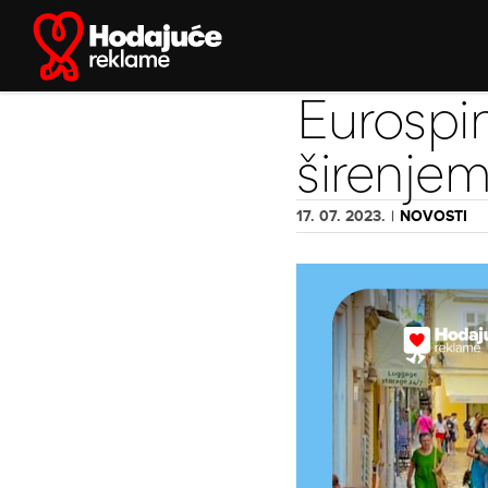
Skip
to
content
Eurospin
širenje
17. 07. 2023.
|
NOVOSTI
View
Larger
Image