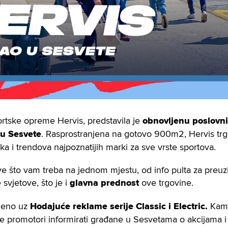
rtske opreme Hervis, predstavila je
obnovljenu poslovn
u Sesvete
. Rasprostranjena na gotovo 900m2, Hervis trg
a i trendova najpoznatijih marki za sve vrste sportova.
ve što vam treba na jednom mjestu, od info pulta za preu
svjetove, što je i
glavna prednost
ove trgovine.
ljeno uz
Hodajuće reklame serije Classic i Electric.
Kamp
će promotori informirati građane u Sesvetama o akcijama 