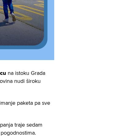
icu
na istoku Grada
ovina nudi široku
zimanje paketa pa sve
anja traje sedam
i pogodnostima.