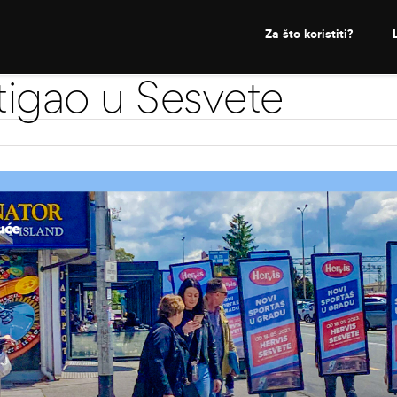
Za što koristiti?
tigao u Sesvete