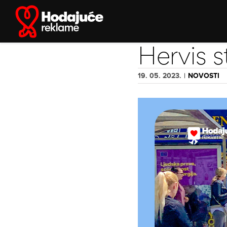
Skip
to
content
Hervis s
19. 05. 2023.
|
NOVOSTI
View
Larger
Image