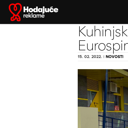
Skip
to
content
Kuhinjs
Eurospi
15. 02. 2022.
|
NOVOSTI
View
Larger
Image