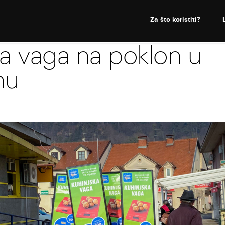
Za što koristiti?
ka vaga na poklon u
nu