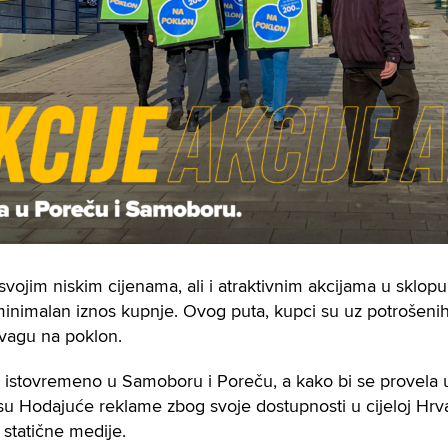
svojim niskim cijenama, ali i atraktivnim akcijama u sklopu
minimalan iznos kupnje. Ovog puta, kupci su uz potrošen
 vagu na poklon.
a istovremeno u Samoboru i Poreču, a kako bi se provela 
su Hodajuće reklame zbog svoje dostupnosti u cijeloj Hrvat
statične medije.