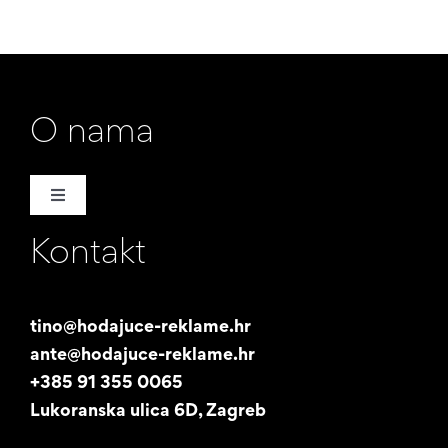
O nama
Toggle
Navigation
Kontakt
Naša priča
Promotori
tino@hodajuce-reklame.hr
ante@hodajuce-reklame.hr
Studentski posao
+385 91 355 0065
Lukoranska ulica 6D, Zagreb