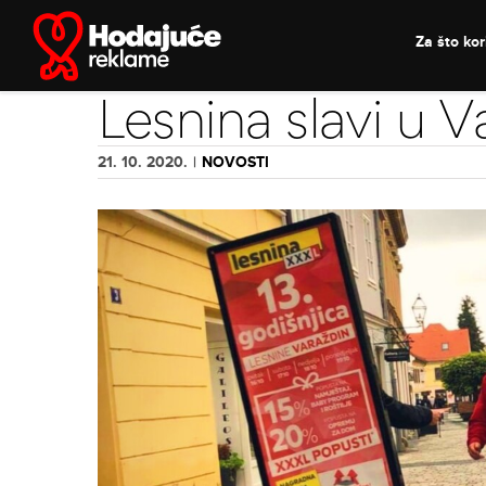
Skip
to
Za što kori
content
Lesnina slavi u V
21. 10. 2020.
|
NOVOSTI
View
Larger
Image