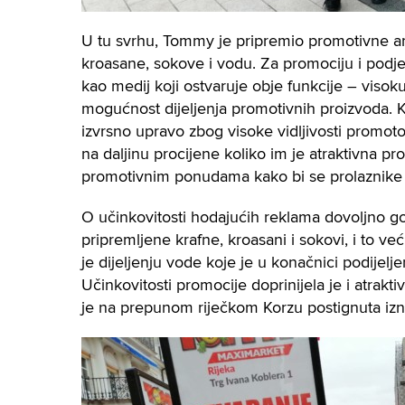
U tu svrhu, Tommy je pripremio promotivne arti
kroasane, sokove i vodu. Za promociju i podj
kao medij koji ostvaruje obje funkcije – visoku
mogućnost dijeljenja promotivnih proizvoda. K
izvrsno upravo zbog visoke vidljivosti promotor
na daljinu procijene koliko im je atraktivna pro
promotivnim ponudama kako bi se prolaznike 
O učinkovitosti hodajućih reklama dovoljno go
pripremljene krafne, kroasani i sokovi, i to 
je dijeljenju vode koje je u konačnici podijelj
Učinkovitosti promocije doprinijela je i atrakt
je na prepunom riječkom Korzu postignuta izni