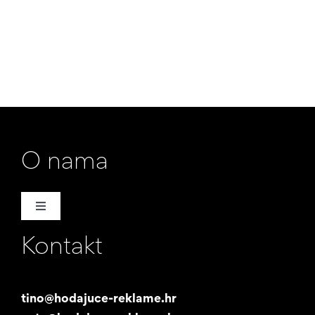
O nama
Toggle
Navigation
Kontakt
Naša priča
Promotori
tino@hodajuce-reklame.hr