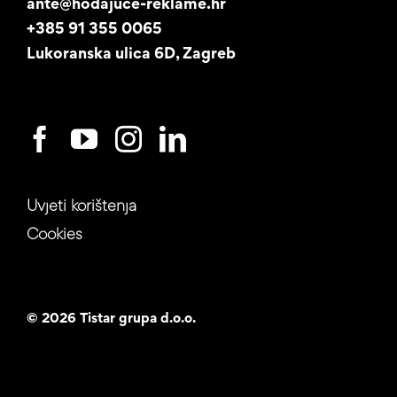
ante@hodajuce-reklame.hr
Studentski posao
+385 91 355 0065
Lukoranska ulica 6D, Zagreb
Uvjeti korištenja
Cookies
©
2026 Tistar grupa d.o.o.