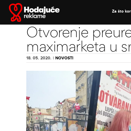
Skip
to
Za što kori
content
Otvorenje preu
maximarketa u sr
18. 05. 2020.
|
NOVOSTI
View
Larger
Image