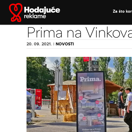
Skip
to
Za što kori
content
Prima na Vinkov
20. 09. 2021.
|
NOVOSTI
View
Larger
Image