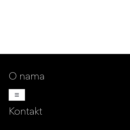
O nama
Toggle
Navigation
Kontakt
Naša priča
Promotori