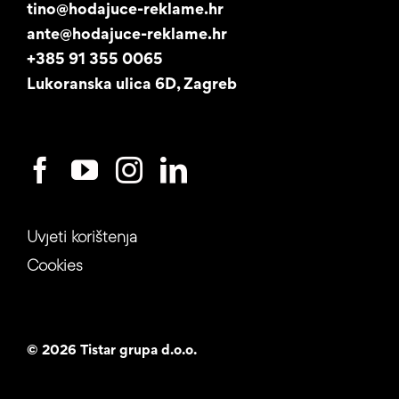
tino@hodajuce-reklame.hr
ante@hodajuce-reklame.hr
Studentski posao
+385 91 355 0065
Lukoranska ulica 6D, Zagreb
Uvjeti korištenja
Cookies
©
2026 Tistar grupa d.o.o.