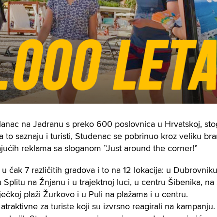
lanac na Jadranu s preko 600 poslovnica u Hrvatskoj, sto
Da to saznaju i turisti, Studenac se pobrinuo kroz veliku b
ćih reklama sa sloganom ”Just around the corner!”
u čak 7 različitih gradova i to na 12 lokacija: u Dubrovnik
 u Splitu na Žnjanu i u trajektnoj luci, u centru Šibenika, n
iječkoj plaži Žurkovo i u Puli na plažama i u centru.
traktivne za turiste koji su izvrsno reagirali na kampanju.