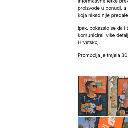
informativne letke pre
proizvode u ponudi, a 
koja nikad nije predal
Ipak, pokazalo se da i t
komunicirali više deta
Hrvatskoj.
Promocija je trajala 3