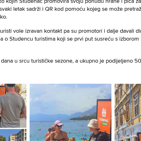
ko kojih Studenac promovira svoju ponudu hrane i pića za
svaki letak sadrži i QR kod pomoću kojeg se može pretražit
eko.
uristi vole izravan kontakt pa su promotori i dalje davali dir
lja o Studencu turistima koji se prvi put susreću s izborom
0 dana u srcu turističke sezone, a ukupno je podijeljeno 50