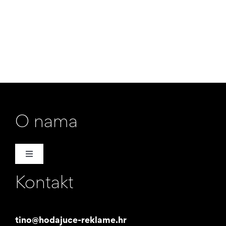
O nama
Toggle
Navigation
Kontakt
Naša priča
Promotori
tino@hodajuce-reklame.hr