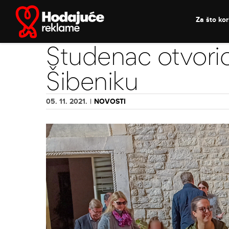
Skip
to
Za što kori
content
Studenac otvorio
Šibeniku
05. 11. 2021.
|
NOVOSTI
View
Larger
Image