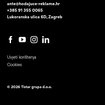
ante@hodajuce-reklame.hr
Studentski posao
+385 91 355 0065
Lukoranska ulica 6D, Zagreb
Uvjeti korištenja
Cookies
©
2026 Tistar grupa d.o.o.