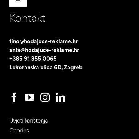
Toggle
Navigation
Kontakt
Naša priča
Promotori
tino@hodajuce-reklame.hr
ante@hodajuce-reklame.hr
Studentski posao
+385 91 355 0065
Lukoranska ulica 6D, Zagreb
Uvjeti korištenja
Cookies