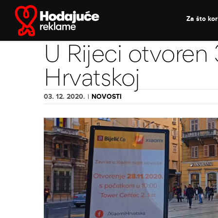
Skip
to
Za što kori
content
U Rijeci otvoren 
Hrvatskoj
03. 12. 2020.
|
NOVOSTI
View
Larger
Image