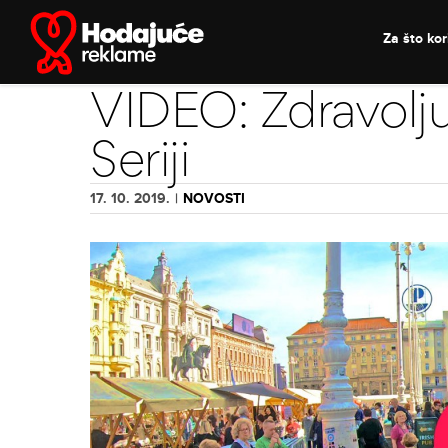
Skip
to
Za što kori
content
VIDEO: Zdravolju
Seriji
17. 10. 2019.
|
NOVOSTI
View
Larger
Image