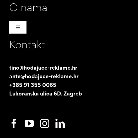
O nama
Toggle
Navigation
Kontakt
Naša priča
Promotori
tino@hodajuce-reklame.hr
ante@hodajuce-reklame.hr
Studentski posao
+385 91 355 0065
Lukoranska ulica 6D, Zagreb