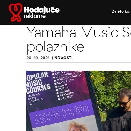
Skip
to
Za što kori
content
Yamaha Music Sc
polaznike
26. 10. 2021.
|
NOVOSTI
View
Larger
Image