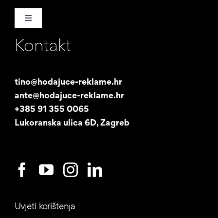
Toggle
Navigation
Kontakt
Naša priča
Promotori
tino@hodajuce-reklame.hr
ante@hodajuce-reklame.hr
Studentski posao
+385 91 355 0065
Lukoranska ulica 6D, Zagreb
Uvjeti korištenja