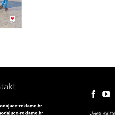
takt
odajuce-reklame.hr
odajuce-reklame.hr
Uvjeti korišt