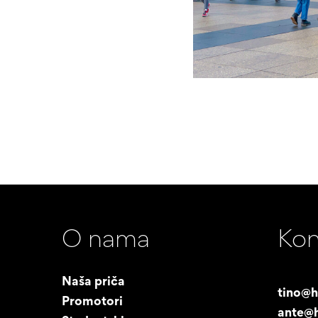
O nama
Kon
Naša priča
tino@h
Promotori
ante@h