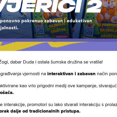
Žogi, dabar Duda i ostala šumska družina se vratila!
rađivanja vjernosti na
interaktivan i zabavan
način pono
tivirane kao vrlo prigodni medij ove kampanje, stvarajuć
rošača.
nterakcije, promotori su lako stvarali interakciju s prolaz
orak dalje od tradicionalnih pristupa.