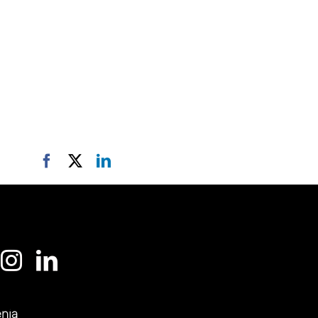
Facebook
X
LinkedIn
enja