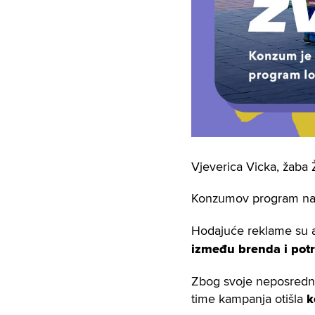
Vjeverica Vicka, žaba 
Konzumov program nag
Hodajuće reklame su ak
između brenda i pot
Zbog svoje neposredne i
time kampanja otišla
k