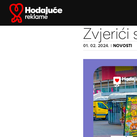
Skip
to
content
Zvjerići s
01. 02. 2024.
|
NOVOSTI
View
Larger
Image