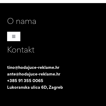
O nama
Toggle
Navigation
Kontakt
Naša priča
Promotori
tino@hodajuce-reklame.hr
ante@hodajuce-reklame.hr
Studentski posao
+385 91 355 0065
Lukoranska ulica 6D, Zagreb