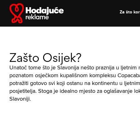
Skip
to
Za što kori
content
Zašto Osijek?
Unatoč tome što je Slavonija nešto praznija u ljetnim 
poznatom osječkom kupališnom kompleksu Copacabana. 
potražiti gotovo svi koji ostanu na kontinentu u lje
posjetitelja. Stoga je idealno mjesto za oglašavanje l
Slavoniji.