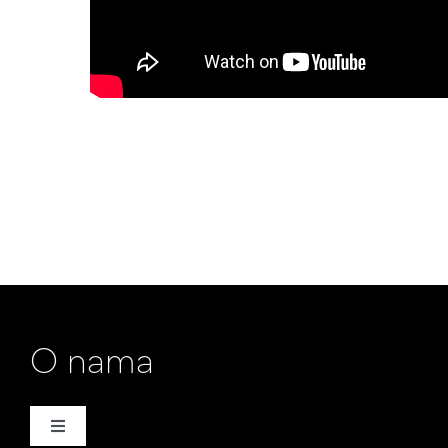
O nama
Toggle