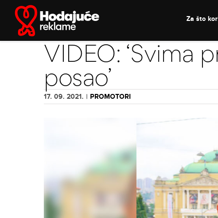
Skip
to
Za što kori
content
VIDEO: ‘Svima p
posao’
17. 09. 2021.
|
PROMOTORI
View
Larger
Image