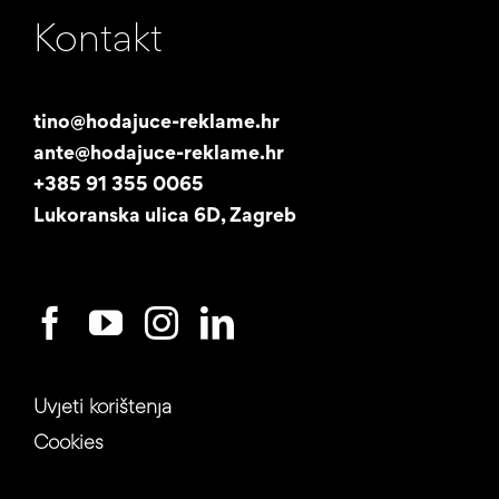
Navigation
Kontakt
Naša priča
Promotori
tino@hodajuce-reklame.hr
ante@hodajuce-reklame.hr
Studentski posao
+385 91 355 0065
Lukoranska ulica 6D, Zagreb
Uvjeti korištenja
Cookies