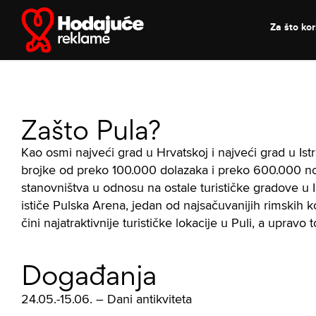
Skip
to
Za što kori
content
Zašto Pula?
Kao osmi najveći grad u Hrvatskoj i najveći grad u Istri
brojke od preko 100.000 dolazaka i preko 600.000 no
stanovništva u odnosu na ostale turističke gradove u I
ističe Pulska Arena, jedan od najsačuvanijih rimskih
čini najatraktivnije turističke lokacije u Puli, a upra
Događanja
24.05.-15.06. – Dani antikviteta