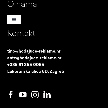
O nama
Toggle
Navigation
Kontakt
Naša priča
Promotori
tino@hodajuce-reklame.hr
ante@hodajuce-reklame.hr
Studentski posao
+385 91 355 0065
Lukoranska ulica 6D, Zagreb