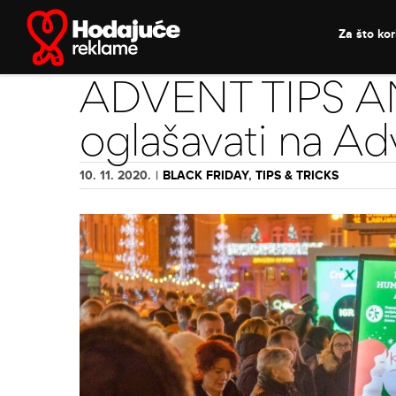
Skip
to
Za što kori
content
ADVENT TIPS AN
oglašavati na A
10. 11. 2020.
|
BLACK FRIDAY
,
TIPS & TRICKS
View
Larger
Image