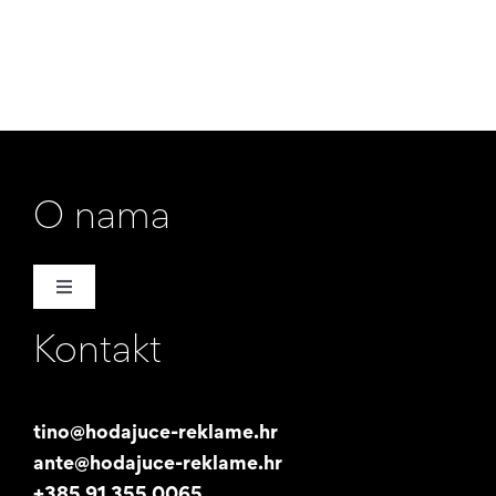
O nama
Toggle
Navigation
Kontakt
Naša priča
Promotori
tino@hodajuce-reklame.hr
ante@hodajuce-reklame.hr
Studentski posao
+385 91 355 0065