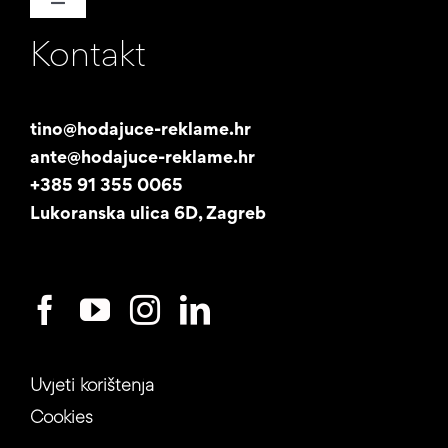
Toggle
Navigation
Kontakt
Naša priča
Promotori
tino@hodajuce-reklame.hr
ante@hodajuce-reklame.hr
Studentski posao
+385 91 355 0065
Lukoranska ulica 6D, Zagreb
Uvjeti korištenja
Cookies