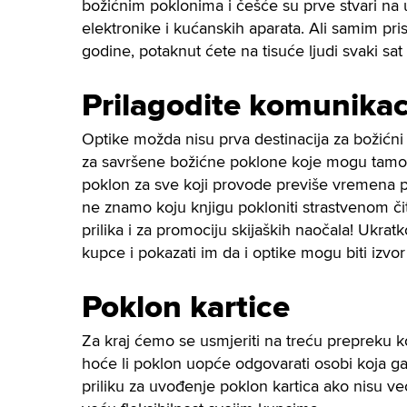
božićnim poklonima i češće su prve stvari na u
elektronike i kućanskih aparata. Ali samim p
godine, potaknut ćete na tisuće ljudi svaki sat
Prilagodite komunikac
Optike možda nisu prva destinacija za božićni
za savršene božićne poklone koje mogu tamo 
poklon za sve koji provode previše vremena pre
ne znamo koju knjigu pokloniti strastvenom či
prilika i za promociju skijaških naočala! Ukrat
kupce i pokazati im da i optike mogu biti izvo
Poklon kartice
Za kraj ćemo se usmjeriti na treću prepreku k
hoće li poklon uopće odgovarati osobi koja ga
priliku za uvođenje poklon kartica ako nisu ve