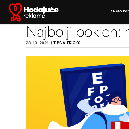
Skip
to
Za što kori
content
Najbolji poklon: 
28. 10. 2021.
|
TIPS & TRICKS
View
Larger
Image