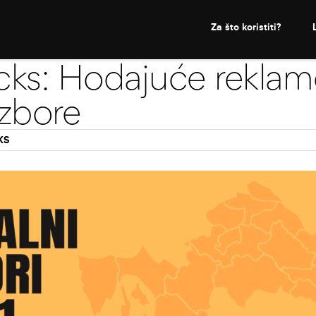
Za što koristiti?
icks: Hodajuće reklam
izbore
KS