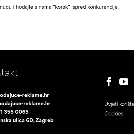
onudu i hodajte s nama ”korak” ispred konkurencije.
takt
odajuce-reklame.hr
odajuce-reklame.hr
Uvjeti korišt
91 355 0065
Cookies
nska ulica 6D, Zagreb