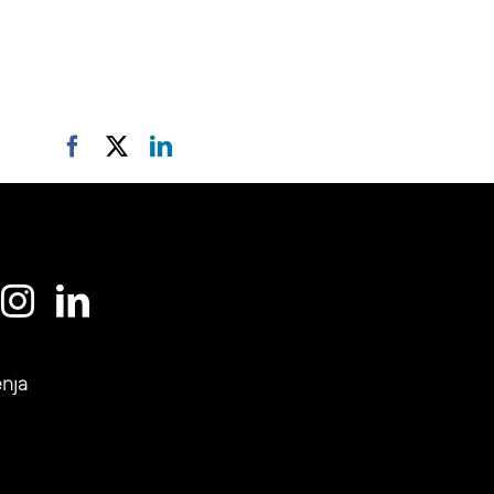
Facebook
X
LinkedIn
enja