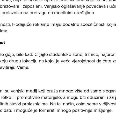
razovani i zaposleni. Vanjsko oglašavanje povećava i učin
 prolaznika na pretragu na mobilnim uređajima.
osti, Hodajuće reklame imaju dodatne specifičnosti kojim
ima.
ost
lo gdje, bilo kad. Ciljajte studentske zone, tržnice, najprom
 koju drugu lokaciju na kojoj je veća vjerojatnost da ćete za
ravitiraju Vama.
i su vanjski medij koji pruža mnogo više od samo slogana
 letke ili promotivne materijale, a mogu biti educirani i za 
bitnih stavki prolaznicima. Na taj način, osim same vidljivo
didatu i moguće je formirati mnogo pozitivnije mišljenje.