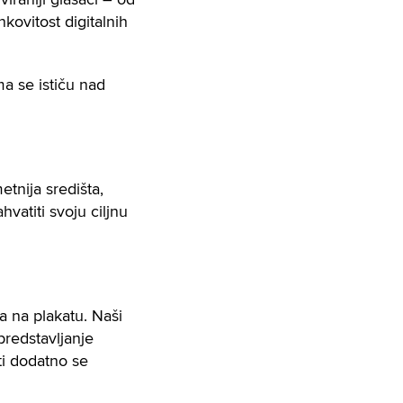
kovitost digitalnih
a se ističu nad
etnija središta,
hvatiti svoju ciljnu
 na plakatu. Naši
predstavljanje
sti dodatno se