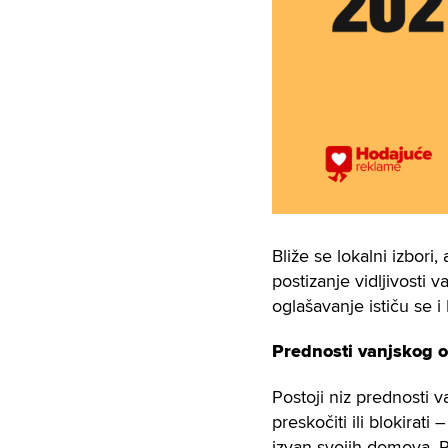
Bliže se lokalni izbor
postizanje vidljivosti 
oglašavanje ističu se 
Prednosti vanjskog 
Postoji
niz prednosti
va
preskočiti ili blokira
izvan svojih domova. P