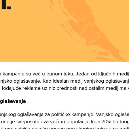
i, a kampanje su već u punom jeku. Jedan od ključnih medij
vanjsko oglašavanje. Kao idealan medij vanjskog oglašavanj
i Hodajuće reklame uz niz prednosti nad ostalim medijima 
oglašavanja
njskog oglašavanja za političke kampanje. Vanjsko oglaš
ti – ono je sveprisutno za većinu populacije koja 70% bud
ritom, najviše doseže upravo one skupine koje su najmotiv