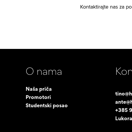
Kontaktirajte nas za p
O nama
Kon
Naša priča
tino@h
Promotori
ante@h
Studentski posao
+385 
Lukora