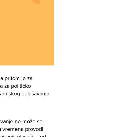
a pritom je za
a za političko
vanjskog oglašavanja.
avanje ne može se
nog vremena provodi
iraniji glasači – od