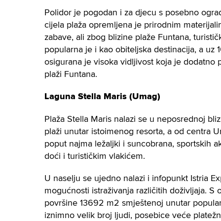
Polidor je pogodan i za djecu s posebno ogra
cijela plaža opremljena je prirodnim materijalim
zabave, ali zbog blizine plaže Funtana, turisti
popularna je i kao obiteljska destinacija, a u
osigurana je visoka vidljivost koja je dodat
plaži Funtana.
Laguna Stella Maris (Umag)
Plaža Stella Maris nalazi se u neposrednoj bliz
plaži unutar istoimenog resorta, a od centra 
poput najma ležaljki i suncobrana, sportskih 
doći i turističkim vlakićem.
U naselju se ujedno nalazi i infopunkt Istria E
mogućnosti istraživanja različitih doživljaja. 
površine 13692 m2 smještenoj unutar popular
iznimno velik broj ljudi, posebice veće platež