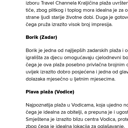
izboru Travel Channela Kraljičina plaža uvršten
tiče, zbog plitkog i toplog mora idealna je za ob
strane ljudi starije životne dobi. Duga je got
čega pruža izrazito visok broj impresija.
Borik (Zadar)
Borik je jedna od najljepših zadarskih plaža i 
igrališta za djecu omogućavaju cjelodnevni bo
čega je ova plaža posebno privlačna brojnim o
uvijek izrazito dobro posjećena i jedna od glav
dolazaka mjesečno u ljetnim mjesecima.
Plava plaža (Vodice)
Najpoznatija plaža u Vodicama, koja ujedno no
čega je idealna za obitelji, a prepuna je i ugos
Smještena je izrazito blizu centra Vodica, pro
zbog čega je idealna lokacija za oglašavanje.