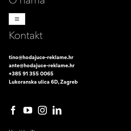
Toggle
Navigation
Kontakt
Naša priča
Promotori
tino@hodajuce-reklame.hr
ante@hodajuce-reklame.hr
Studentski posao
+385 91 355 0065
Lukoranska ulica 6D, Zagreb