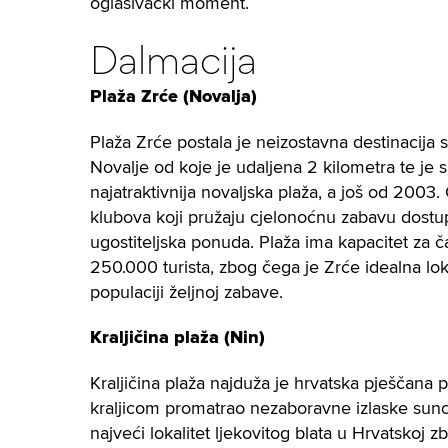
oglašivački moment.
Dalmacija
Plaža Zrće (Novalja)
Plaža Zrće postala je neizostavna destinacija s
Novalje od koje je udaljena 2 kilometra te je 
najatraktivnija novaljska plaža, a još od 2003
klubova koji pružaju cjelonoćnu zabavu dostupni
ugostiteljska ponuda. Plaža ima kapacitet za 
250.000 turista, zbog čega je Zrće idealna lo
populaciji željnoj zabave.
Kraljičina plaža (Nin)
Kraljičina plaža najduža je hrvatska pješčana p
kraljicom promatrao nezaboravne izlaske sunca
najveći lokalitet ljekovitog blata u Hrvatskoj 