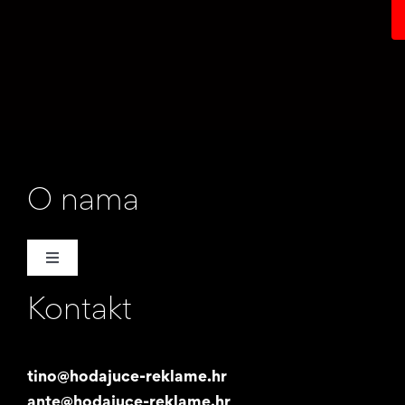
O nama
Toggle
Navigation
Kontakt
Naša priča
Promotori
tino@hodajuce-reklame.hr
ante@hodajuce-reklame.hr