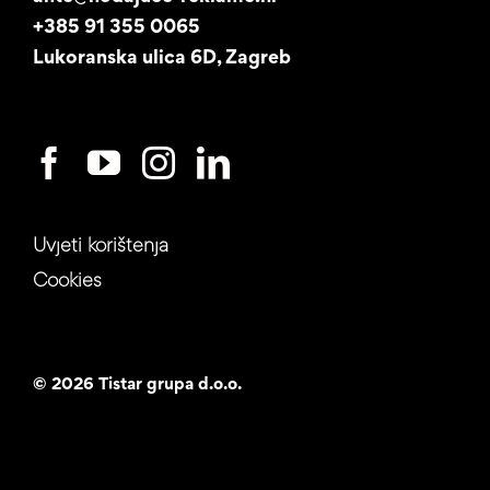
Studentski posao
+385 91 355 0065
Lukoranska ulica 6D, Zagreb
Uvjeti korištenja
Cookies
©
2026 Tistar grupa d.o.o.