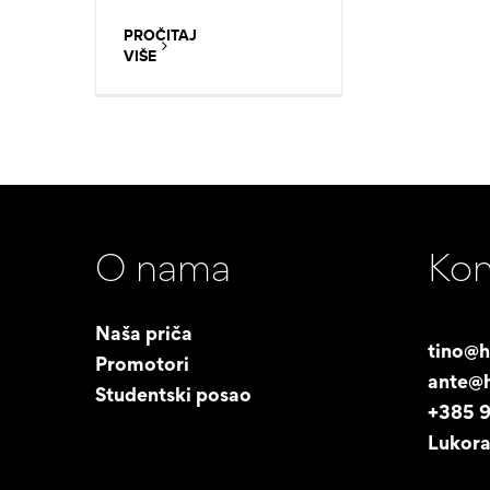
PROČITAJ
VIŠE
O nama
Kon
Naša priča
tino@h
Promotori
ante@h
Studentski posao
+385 
Lukora