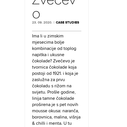
o
23. 09. 2020.
|
CASE STUDIES
Ima li u zimskim
mjesecima bolje
kombinacije od toplog
napitka i ukusne
čokolade? Zvečevo je
tvornica čokolade koja
postoji od 1921. i koja je
zaslužna za prvu
čokoladu s rižom na
svijetu. Prošle godine,
linija tamne čokolade
proširena je s pet novih
mousse okusa: naranča,
borovnica, malina, višnja
& chilli i menta. U tu