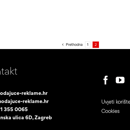
Prethodna
1
2
takt
odajuce-reklame.hr
odajuce-reklame.hr
Uvjeti korišt
91 355 0065
Cookies
nska ulica 6D, Zagreb