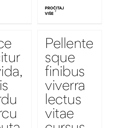
PROČITAJ
VIŠE
ce
Pellente
itur
sque
ida,
finibus
is
viverra
rdu
lectus
rcu
vitae
puta
cursus.