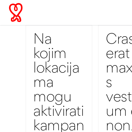
Skip
to
content
Na
Cra
kojim
erat 
lokacija
max
ma
s
mogu
vest
aktivirati
um 
kampan
non