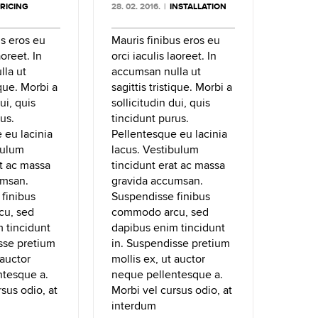
RICING
28. 02. 2016.
|
INSTALLATION
us eros eu
Mauris finibus eros eu
aoreet. In
orci iaculis laoreet. In
la ut
accumsan nulla ut
ique. Morbi a
sagittis tristique. Morbi a
ui, quis
sollicitudin dui, quis
us.
tincidunt purus.
 eu lacinia
Pellentesque eu lacinia
bulum
lacus. Vestibulum
at ac massa
tincidunt erat ac massa
umsan.
gravida accumsan.
finibus
Suspendisse finibus
u, sed
commodo arcu, sed
 tincidunt
dapibus enim tincidunt
sse pretium
in. Suspendisse pretium
 auctor
mollis ex, ut auctor
ntesque a.
neque pellentesque a.
sus odio, at
Morbi vel cursus odio, at
interdum