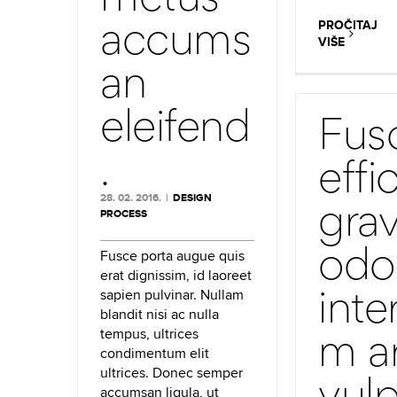
accums
PROČITAJ
VIŠE
an
eleifend
Fus
.
effic
28. 02. 2016.
|
DESIGN
grav
PROCESS
odo
Fusce porta augue quis
erat dignissim, id laoreet
inte
sapien pulvinar. Nullam
blandit nisi ac nulla
m a
tempus, ultrices
condimentum elit
ultrices. Donec semper
vul
accumsan ligula, ut