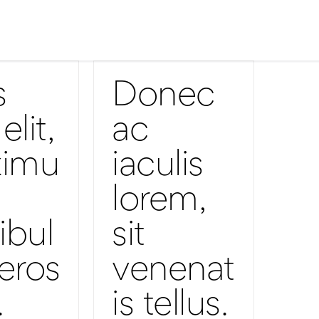
Za što koristiti?
s
Donec
elit,
ac
imu
iaculis
lorem,
ibul
sit
eros
venenat
.
is tellus.