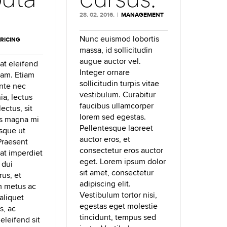
28. 02. 2016.
|
MANAGEMENT
Nunc euismod lobortis
RICING
massa, id sollicitudin
augue auctor vel.
at eleifend
Integer ornare
uam. Etiam
sollicitudin turpis vitae
nte nec
vestibulum. Curabitur
nia, lectus
faucibus ullamcorper
lectus, sit
lorem sed egestas.
es magna mi
Pellentesque laoreet
isque ut
auctor eros, et
 Praesent
consectetur eros auctor
i at imperdiet
eget. Lorem ipsum dolor
 dui
sit amet, consectetur
rus, et
adipiscing elit.
m metus ac
Vestibulum tortor nisi,
 aliquet
egestas eget molestie
s, ac
tincidunt, tempus sed
eleifend sit