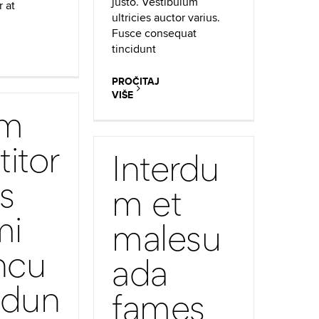
justo. Vestibulum
r at
ultricies auctor varius.
Fusce consequat
tincidunt
PROČITAJ
VIŠE
am
titor
Interdu
s
m et
mi
malesu
ncu
ada
idun
fames