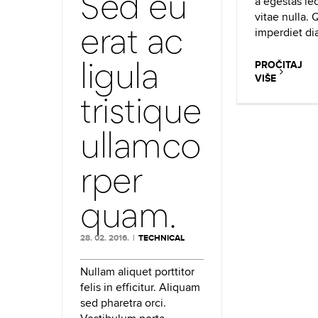
Sed eu
a egestas le
vitae nulla.
erat ac
imperdiet d
ligula
PROČITAJ
VIŠE
tristique
ullamco
rper
quam.
28. 02. 2016.
|
TECHNICAL
Nullam aliquet porttitor
felis in efficitur. Aliquam
sed pharetra orci.