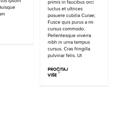
ctus ipsum
primis in faucibus orci
 Quisque
luctus et ultrices
iam
posuere cubilia Curae;
Fusce quis purus a mi
cursus commodo.
Pellentesque viverra
nibh in urna tempus
cursus. Cras fringilla
pulvinar felis. Ut
PROČITAJ
VIŠE