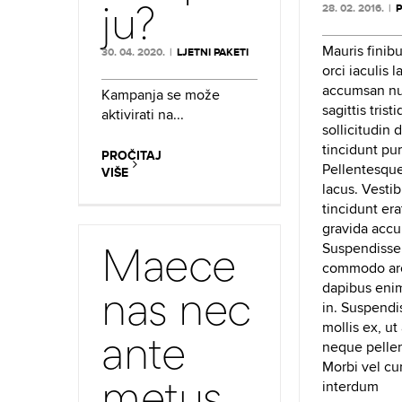
ju?
28. 02. 2016.
|
P
Mauris finib
30. 04. 2020.
|
LJETNI PAKETI
orci iaculis l
accumsan nul
Kampanja se može
sagittis trist
aktivirati na...
sollicitudin d
tincidunt pur
PROČITAJ
Pellentesque
VIŠE
lacus. Vesti
tincidunt er
gravida acc
Maece
Suspendisse 
commodo arc
dapibus enim
nas nec
in. Suspendi
mollis ex, ut
ante
neque pelle
Morbi vel cur
metus
interdum