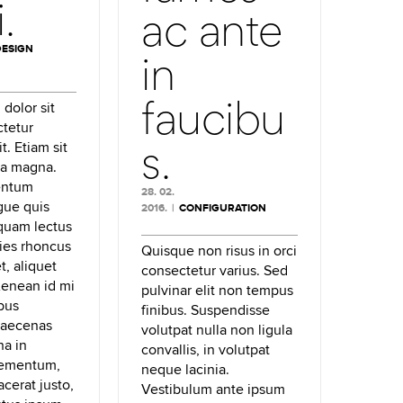
.
ac ante
DESIGN
in
faucibu
dolor sit
tetur
s.
t. Etiam sit
ra magna.
entum
28. 02.
gue quis
2016.
|
CONFIGURATION
iquam lectus
cies rhoncus
Quisque non risus in orci
, aliquet
consectetur varius. Sed
Aenean id mi
pulvinar elit non tempus
ibus
finibus. Suspendisse
Maecenas
volutpat nulla non ligula
na in
convallis, in volutpat
lementum,
neque lacinia.
acerat justo,
Vestibulum ante ipsum