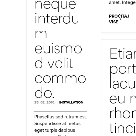
neque
amet. Intege
interdu
PROČITAJ
VIŠE
m
euismo
Eti
d velit
port
commo
lacu
do.
eu 
28. 02. 2016.
|
INSTALLATION
rho
Phasellus sed rutrum est.
tinc
Suspendisse at metus
eget turpis dapibus