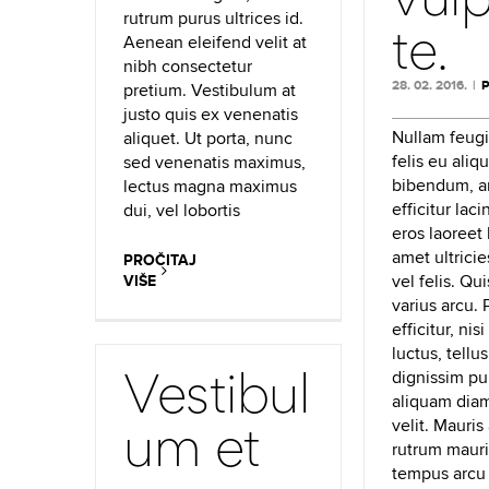
rutrum purus ultrices id.
te.
Aenean eleifend velit at
nibh consectetur
28. 02. 2016.
|
P
pretium. Vestibulum at
justo quis ex venenatis
Nullam feugi
aliquet. Ut porta, nunc
felis eu aliq
sed venenatis maximus,
bibendum, a
lectus magna maximus
efficitur laci
dui, vel lobortis
eros laoreet 
amet ultrici
PROČITAJ
vel felis. Qu
VIŠE
varius arcu.
efficitur, nis
luctus, tellus
Vestibul
dignissim pu
aliquam dia
um et
velit. Mauris
rutrum mauri
tempus arcu 