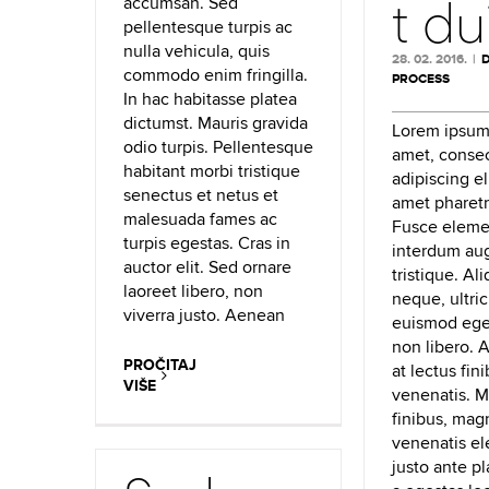
t dui
accumsan. Sed
pellentesque turpis ac
nulla vehicula, quis
28. 02. 2016.
|
commodo enim fringilla.
PROCESS
In hac habitasse platea
dictumst. Mauris gravida
Lorem ipsum 
odio turpis. Pellentesque
amet, consec
habitant morbi tristique
adipiscing eli
senectus et netus et
amet pharet
malesuada fames ac
Fusce elem
turpis egestas. Cras in
interdum au
auctor elit. Sed ornare
tristique. Al
laoreet libero, non
neque, ultri
viverra justo. Aenean
euismod eget
non libero. 
PROČITAJ
at lectus fin
VIŠE
venenatis. 
finibus, mag
venenatis e
justo ante pl