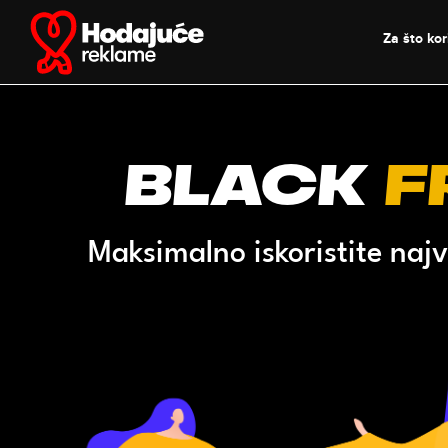
Skip
to
Za što kori
content
Black
F
Maksimalno iskoristite najv